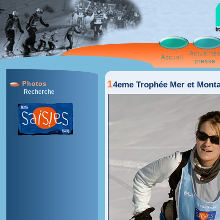
Actualité
Accueil
presse
1
4eme Trophée Mer et Monta
Photos
Recherche