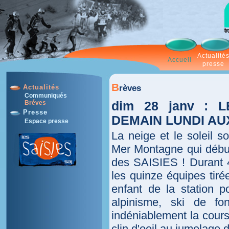
Actualité
Accueil
presse
B
rèves
Actualités
Communiqués
dim 28 janv :
Bréves
Presse
DEMAIN LUNDI AU
Espace presse
La neige et le soleil 
Mer Montagne qui début
des SAISIES ! Durant 4
les quinze équipes tir
enfant de la station 
alpinisme, ski de fo
indéniablement la cour
clin d'oeil au jumelage 