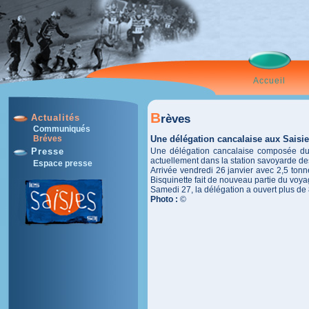
Accueil
B
rèves
Actualités
Communiqués
Une délégation cancalaise aux Saisi
Bréves
Une délégation cancalaise composée du c
Presse
actuellement dans la station savoyarde des
Espace presse
Arrivée vendredi 26 janvier avec 2,5 tonne
Bisquinette fait de nouveau partie du voya
Samedi 27, la délégation a ouvert plus de 8
Photo :
©