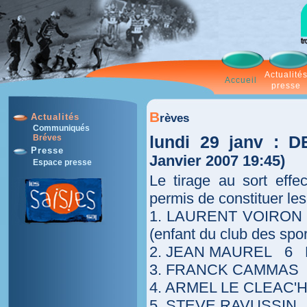
Actualité
Accueil
presse
B
rèves
Actualités
Communiqués
lundi 29 janv :
Bréves
Presse
Janvier 2007 19:45)
Espace presse
Le tirage au sort eff
permis de constituer les
1. LAURENT VOIRON
(enfant du club des spor
2. JEAN MAUREL 6 
3. FRANCK CAMMAS
4. ARMEL LE CLEAC
5. STEVE RAVUSSI