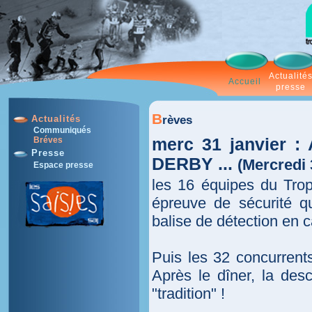
Actualité
Accueil
presse
B
rèves
Actualités
Communiqués
merc 31 janvier
Bréves
Presse
DERBY ...
(Mercredi 
Espace presse
les 16 équipes du Tro
épreuve de sécurité q
balise de détection en 
Puis les 32 concurren
Après le dîner, la de
"tradition" !