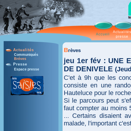
Actualité
Accueil
presse
B
rèves
Actualités
Communiqués
jeu 1er fév : UN
Bréves
Presse
DE DENIVELE
(Jeud
Espace presse
C'et à 9h que les conc
consiste en une rando
Hauteluce pour le roche
Si le parcours peut s'e
faut compter au moins 5
... Certains disaient
malade, l'important c'est