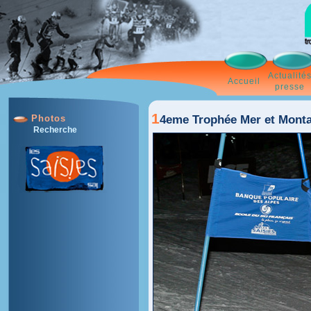
Actualité
Accueil
presse
1
4eme Trophée Mer et Monta
Photos
Recherche