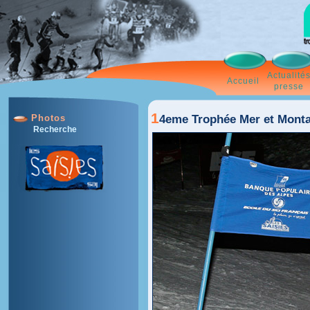
Actualité
Accueil
presse
1
4eme Trophée Mer et Monta
Photos
Recherche